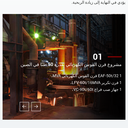
يؤدي في النهاية إلى زيادة الربحية.
01
مشروع فرن القوس الكهربائي بقدرة 50 طنًا في الصين
1 EAF-50t/32 فرن القوس الكهربائي MVA،
1 فرن تكرير LFV-60t/16MVA،
1 جهاز صب فراغ VC-90t/60t،
مجموعتان من أنظمة تغذية السبائك الأوتوماتيكية بالكامل،
مجموعة واحدة من نظام إزالة الغبار بقدرة 120000 نيوتن متر
مكعب/ساعة...