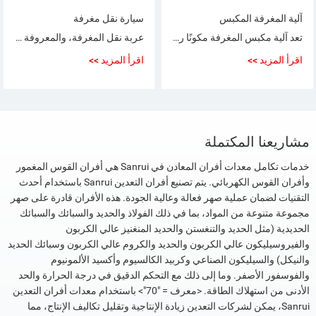
آلية المغرفة المكبس
سيارة نقل مغرفة
تعد آلية مكبس المغرفة مكونًا رئيسيًا يستخدم في المغرفة ( حاوية مع الفولاذ المنصهر السائل) في الصناعة المعدنية.
عربة نقل المغرفة، والمعروفة أيضًا باسم عربة المغرفة، هي عبارة عن معدات نقل لا غنى عنها في مصنع تصنيع الصلب، وتستخدم بشكل أساسي لنقل المغرفة ذات درجة الحرارة العالية.
اقرأ المزيد >>
اقرأ المزيد >>
مشاريعنا المكتملة
خدمات تكامل معدات أفران المعادن في Sanrui هي أفران القوس المغمور
وأفران القوس الكهربائي. يتم تصنيع أفران التعدين Sanrui باستخدام أحدث
التقنيات لضمان عملية صهر فعالة وعالية الجودة.
هذه الأفران قادرة على صهر
مجموعة متنوعة من المواد، بما في ذلك الفولاذ والحديد والسبائك والسبائك
الحديدية (مثل الحديد والتنغستن والحديد المنغنيز عالي الكربون
والفيروسيليكون عالي الكربون والحديد والكروم عالي الكربون وسبائك الحديد
والنيكل) والسيليكون الصناعي وكربيد الكالسيوم وأكسيد الألمونيوم
والفوسفور الأصفر. وما إلى ذلك مع التحكم الدقيق في درجة الحرارة والحد
الأدنى من استهلاك الطاقة. <معرف = "70"> باستخدام معدات أفران التعدين
Sanrui، يمكن لشركات التعدين زيادة الإنتاجية وتقليل تكاليف الإنتاج، مما