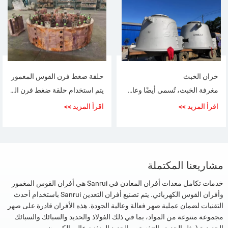
خزان الخبث
حلقة ضغط فرن القوس المغمور
مغرفة الخبث، تُسمى أيضًا وعاء الخبث، مالك الخبث، خزان الخبث، وعاء الرماد. إنه جزء مهم في إنتاج صناعة الصلب. يتم استخدامه للاحتفاظ بالخبث المنصهر بدرجة الحرارة العالية الناتج عن عملية صهر الفولاذ.
يتم استخدام حلقة ضغط فرن القوس المغمور لمراقبة تغير ضغط الهواء في الفرن في الوقت الفعلي، و اضبط ضغط الهواء تلقائيًا أو يدويًا وفقًا للمعايير المحددة مسبقًا لضمان استقرار ضغط الهواء في الفرن
اقرأ المزيد >>
اقرأ المزيد >>
مشاريعنا المكتملة
خدمات تكامل معدات أفران المعادن في Sanrui هي أفران القوس المغمور
وأفران القوس الكهربائي. يتم تصنيع أفران التعدين Sanrui باستخدام أحدث
التقنيات لضمان عملية صهر فعالة وعالية الجودة.
هذه الأفران قادرة على صهر
مجموعة متنوعة من المواد، بما في ذلك الفولاذ والحديد والسبائك والسبائك