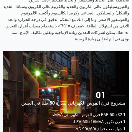
الحديدية (مثل الحديد والتنغستن والحديد المنغنيز عالي الكربون
والفيروسيليكون عالي الكربون والحديد والكروم عالي الكربون وسبائك الحديد
والنيكل) والسيليكون الصناعي وكربيد الكالسيوم وأكسيد الألمونيوم
والفوسفور الأصفر. وما إلى ذلك مع التحكم الدقيق في درجة الحرارة والحد
الأدنى من استهلاك الطاقة. <معرف = "70"> باستخدام معدات أفران التعدين
Sanrui، يمكن لشركات التعدين زيادة الإنتاجية وتقليل تكاليف الإنتاج، مما
يؤدي في النهاية إلى زيادة الربحية.
01
مشروع فرن القوس الكهربائي بقدرة 50 طنًا في الصين
1 EAF-50t/32 فرن القوس الكهربائي MVA،
1 فرن تكرير LFV-60t/16MVA،
1 جهاز صب فراغ VC-90t/60t،