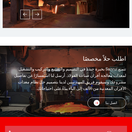
مجموعتان من أنظمة تغذية السبائك الأوتوماتيكية بالكامل،
مجموعة واحدة من نظام إزالة الغبار بقدرة 120000 نيوتن متر
مكعب/ساعة...
اطلب حلاً مخصصًا
تتمتع Sanrui بخبرة جيدة في التصميم والتصنيع والتركيب والتشغيل
لمعدات معالجة أفران صناعة الفولاذ. أرسل لنا استفسارًا عن تفاصيل
مشروعك وسيقوم فريق المهندسين لدينا بتصميم حل نظام معدات
الأفران المعدنية من الألف إلى الياء بناءً على احتياجاتك.
اتصل بنا